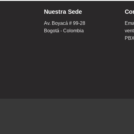
Nuestra Sede
Co
Av. Boyacá # 99-28
Emai
Bogotá - Colombia
ven
PBX