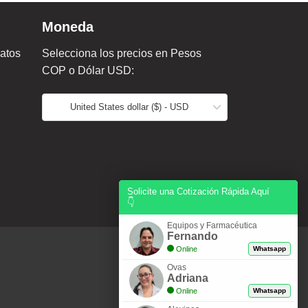
Moneda
datos
Selecciona los precios en Pesos
COP o Dólar USD:
United States dollar ($) - USD
Solicite una Cotización Rápida Aquí
👇
Equipos y Farmacéutica
Fernando
Online
Whatsapp
Ovas
Adriana
Online
Whatsapp