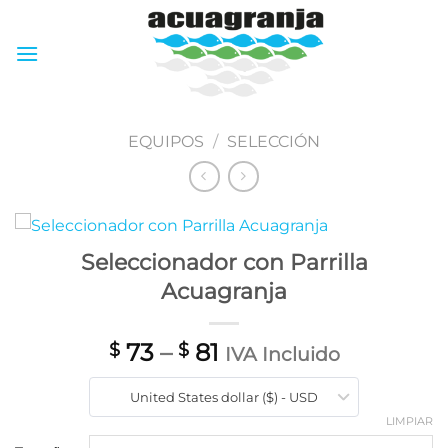
Skip
to
content
EQUIPOS
/
SELECCIÓN
Seleccionador con Parrilla
Acuagranja
73
–
81
$
$
IVA Incluido
United States dollar ($) - USD
LIMPIAR