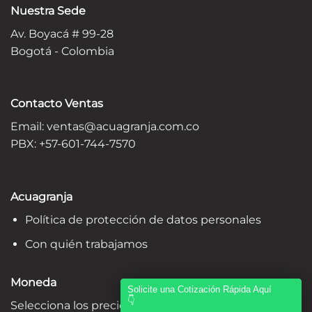
Nuestra Sede
Av. Boyacá # 99-28
Bogotá - Colombia
Contacto Ventas
Email:
ventas@acuagranja.com.co
PBX: +57-601-744-7570
Acuagranja
Política de protección de datos personales
Con quién trabajamos
Moneda
Solicite una Cotización Rápida Aquí
👇
Selecciona los precios en Pesos COP o Dólar USD: